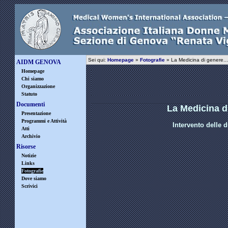
Sei qui:
Homepage
»
Fotografie
» La Medicina di genere..
AIDM GENOVA
Homepage
Chi siamo
Organizzazione
Statuto
Documenti
La Medicina d
Presentazione
Programmi e Attività
Intervento delle 
Atti
Archivio
Risorse
Notizie
Links
Fotografie
Dove siamo
Scrivici