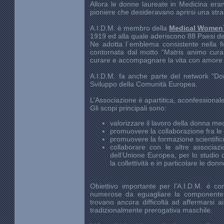
Allora le donne laureate in Medicina erano 
pioniere che desideravano aprirsi una st
A.I.D.M. è membro della
Medical Women´s
1919 ed alla quale aderiscono 88 Paesi de
Ne adotta l´emblema consistente nella fig
contornata dal motto “Matris animo cura
curare e accompagnare la vita con amore
A.I.D.M. fa anche parte del network “Do
Sviluppo della Comunità Europea.
L’Associazione è apartitica, aconfessionale 
Gli scopi principali sono:
valorizzare il lavoro della donna me
promuovere la collaborazione fra l
promuovere la formazione scientifico
collaborare con le altre associazi
dell’Unione Europea, per lo studio 
la collettività e in particolare le donn
Obiettivo importante per l’A.I.D.M. è c
numerose da eguagliare la componente 
trovano ancora difficoltà ad affermarsi ai
tradizionalmente prerogativa maschile.