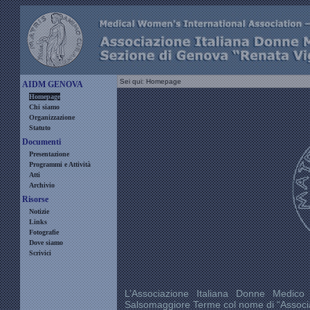
Sei qui: Homepage
AIDM GENOVA
Homepage
Chi siamo
Organizzazione
Statuto
Documenti
Presentazione
Programmi e Attività
Atti
Archivio
Risorse
Notizie
Links
Fotografie
Dove siamo
Scrivici
L’Associazione Italiana Donne Medico
Salsomaggiore Terme col nome di “Associaz