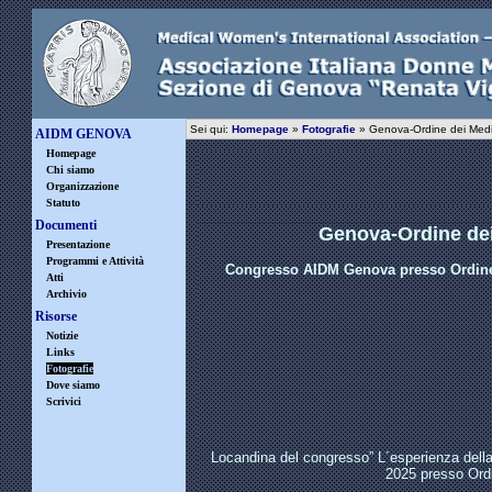
Sei qui:
Homepage
»
Fotografie
» Genova-Ordine dei Med
AIDM GENOVA
Homepage
Chi siamo
Organizzazione
Statuto
Documenti
Genova-Ordine de
Presentazione
Programmi e Attività
Congresso AIDM Genova presso Ordine d
Atti
Archivio
Risorse
Notizie
Links
Fotografie
Dove siamo
Scrivici
Locandina del congresso” L´esperienza della
2025 presso Ordi