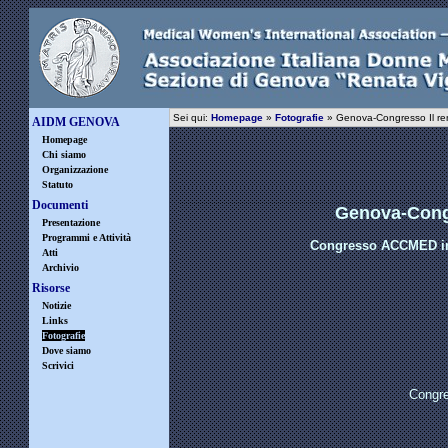
Sei qui:
Homepage
»
Fotografie
» Genova-Congresso Il rene
AIDM GENOVA
Homepage
Chi siamo
Organizzazione
Statuto
Documenti
Genova-Congre
Presentazione
Programmi e Attività
Congresso ACCMED in 
Atti
Archivio
Risorse
Notizie
Links
Fotografie
Dove siamo
Scrivici
Congre